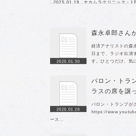
2025.01.19
ナカムラクリニック・1
2025.01.19
２月中旬からパンデミッ
2025.01.19
全体的に、免疫低下して
2025.01.19
YouYou は、ほんとう
2025.01.19
トランプ大統領ついに就
森永卓郎さん
2025.01.16
死亡者の津波が襲ってく
2025.01.16
その後もトランプ暗殺は
経済アナリストの森
2025.01.16
日本弱体化政策を推進…
日まで、ラジオ出演
す。ひとつだけ、気
2025.01.30
バロン・トラ
ラスの席を譲
バロン・トランプが
2025.01.28
https://www.y
ース…