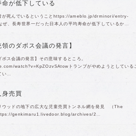
寿命が低下している
でいるということhttps://ameblo.jp/drminori/entry-
.htmlなぜ、長寿世界一だった日本人の平均寿命が低下しているか…
統領のダボス会議の発言】
ダボス会議の発言】その意味するところ。
utube.com/watch?v=KpZOzvSAtowトランプがやめようとしている
てい…
人身売買
リウッドの地下の広大な児童売買トンネル網を発見 （The
tps://genkimaru1.livedoor.blog/archives/2…