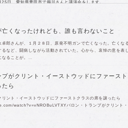
月25日、愛知県豊田市で鵜川さんと講演会をします。
クとか。
いるのは、なぜか。
に素晴らしい。
任！
が亡くなったけれども、誰も言わないこと
る
実行されている
永卓郎さんが、１月２８日、原発不明ガンで亡くなった。亡くな
…直近の未来
するなど、闘病しながら活動されていた。心から、哀悼の意を表
になることが。…
ンプがクリント・イーストウッドにファースト
ったら
クリント・イーストウッドにファーストクラスの席を譲ったら
outube.com/watch?v=vNROBuLVTXYバロン・トランプがクリント