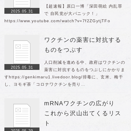
【超速報】原口一博「深田萌絵 内乱罪
2025.05.31
で 自民党が大パニック！」
https://www.youtube.com/watch?v=7f2ZGytjTFo
ワクチンの薬害に対抗する
ものをつぶす
人口削減を進める中、政府はワクチンの
2025.05.31
薬害に対抗するものをつぶしにかかりま
すhttps://genkimaru1.livedoor.blog/排毒に、玄米、梅干
し、ヨモギ茶「コロナワクチンを売り…
mRNAワクチンの広がり
これから沢山出てくるリス
ト
2025.05.29