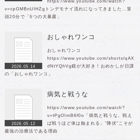
https://www.youtube.com/watch?
v=cpGMBnUIHZgトンデモナイ流れになってきました…冒
頭20分で「5つの大暴露」
おしゃれワンコ
おしゃれワンコ
https://www.youtube.com/shorts/qAX
dNtYQhVg鏡が大好き！おめかしが日課
2026.05.14
の「おしゃれワンコ」
病気と戦うな
https://www.youtube.com/watch?
v=tPgOImB6f0o「病気と戦うな。戦え
ば戦うほど体は蝕まれる」”降伏”こそが
2026.05.12
最強の治療法である理由