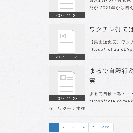
東京23区の「異状死」の
死が 2021年から
2024.11.29
ワクチン打て
【集団逆免疫】ワク
https://nofia.
2024.11.24
まるで自殺行
実
まるで自殺行為・・
2024.11.23
https://note.c
が、ワクチン接種…
1
2
3
4
5
>>>