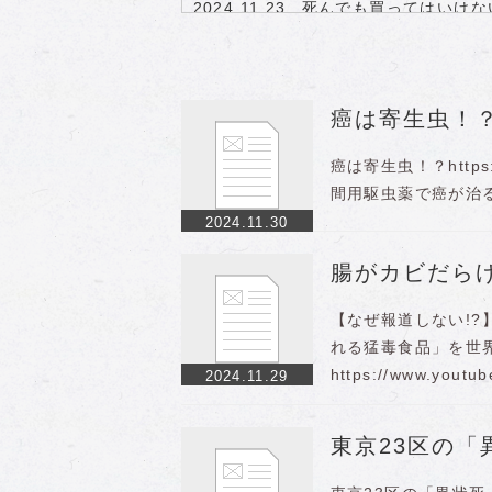
2024.11.23
死んでも買ってはいけな
2024.11.22
従来の様々なワクチンが
2024.11.22
ウクライナ戦争で大儲け
2024.11.19
マイナ保険証を作らない
2024.11.18
日本政府がひた隠しにす
癌は寄生虫！
2024.11.18
斎藤氏なぜ再選？ 兵庫
2024.11.15
トランプさんの就任後…
癌は寄生虫！？https://
2024.11.15
”ワク推投稿の知念氏敗訴
間用駆虫薬で癌が治
2024.11.30
腸がカビだら
【なぜ報道しない!
れる猛毒食品」を世
https://www.youtu
2024.11.29
東京23区の「