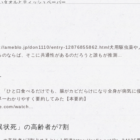
いタオルとティッシュペーパー
ｍRNAに変わるのが問題
するゼレンスキー大統領とその取り巻き（前）
方が便利
る癌と例のアレのお話【森永卓郎氏対談
？
県民に聞いた
…蒔いた種を刈り取ることになるのか
ameblo.jp/don1110/entry-12876855862.html犬用駆虫薬
”
るのならば、そこに共通性があるのだろうと誰もが推測…
け
?】「ひと口食べるだけでも、腸がカビだらけになり全身が病気に
界一わかりやすく要約してみた【本要約】
be.com/watch…
異状死」の高齢者が7割