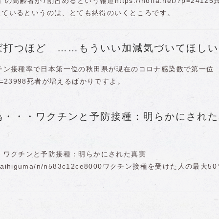
高齢者が7割占めるという報道https://nofia.net/?p=24125
増えているというのは、とても納得のいくところです。
ば打つほど ……もういい加減気づいてほしい
チン接種率で日本第一位の秋田県が現在のコロナ感染数で第一位
net/?p=23998死者が増えるばかりですよ。
為・・・ワクチンと予防接種：明らかにされた
・ワクチンと予防接種：明らかにされた真実
om/akaihiguma/n/n583c12ce8000ワクチン接種を受けた人の最大5