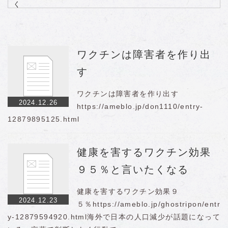
く
2024.12.14
小麦の危険性
2024.12.10
消された案件 女優さんの死
2024.12.09
HPVワクチンについて
2024.12.09
トランプ氏が大統領就任式前に攻撃される
ワクチンは障害者を作り出
可能性を警告
す
2024.12.06
タッカー・カールソンがロシアから緊急警
告……第三次世界大戦
2024.12.04
日本政府がひた隠しにする癌と例のアレの
ワクチンは障害者を作り出す
2024.12.26
お話【森永卓郎氏対談】
https://ameblo.jp/don1110/entry-
2024.12.03
陰謀だらけ！！！！（のぶみさん動画）
12879895125.html
健康を害するワクチン効果
９５％と言いたくなる
健康を害するワクチン効果９
2024.12.23
５％https://ameblo.jp/ghostripon/entr
y-12879594920.html海外で日本の人口減少が話題になって