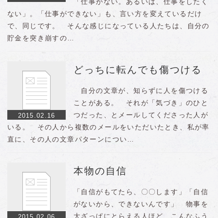
「仕事がない。あるいは、仕事をしたく
ない」。「仕事ができない」も、言い方を変えているだけ
で、同じです。 そんな感じになっている人たちは、自分の
貯金を突き崩すの…
どっちに転んでも傷つける
自分の文章が、知らずに人を傷つける
ことがある。 それが「気づき」のひと
つだった、とメールしてくださった人が
2015.02.16
いる。 その人から複数のメールをいただいたとき、私が率
直に、その人の文章パターンについ…
本物の自信
「自信がもてたら、〇〇します」「自信
がないから、できないんです」 物事を
大ざっぱにとらえる人ほど、こんなふう
2015.02.06