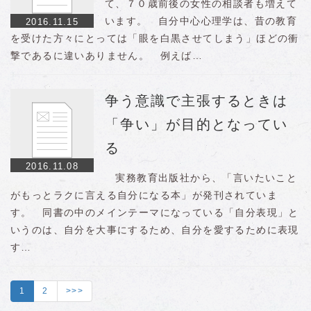
て、７０歳前後の女性の相談者も増えて
います。 自分中心心理学は、昔の教育
2016.11.15
を受けた方々にとっては「眼を白黒させてしまう」ほどの衝
撃であるに違いありません。 例えば…
争う意識で主張するときは
「争い」が目的となってい
る
2016.11.08
実務教育出版社から、「言いたいこと
がもっとラクに言える自分になる本」が発刊されていま
す。 同書の中のメインテーマになっている「自分表現」と
いうのは、自分を大事にするため、自分を愛するために表現
す…
1
2
>>>