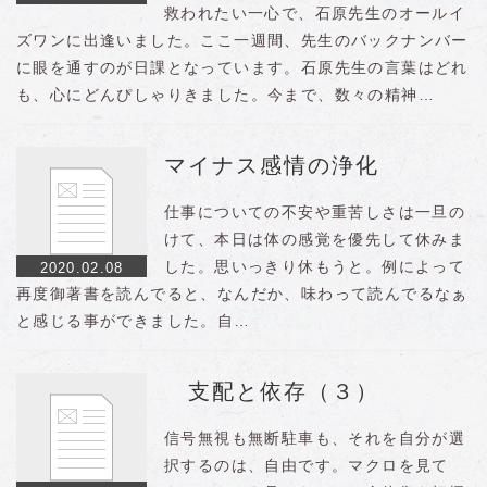
救われたい一心で、石原先生のオールイ
ズワンに出逢いました。ここ一週間、先生のバックナンバー
に眼を通すのが日課となっています。石原先生の言葉はどれ
も、心にどんぴしゃりきました。今まで、数々の精神…
マイナス感情の浄化
仕事についての不安や重苦しさは一旦の
けて、本日は体の感覚を優先して休みま
した。思いっきり休もうと。例によって
2020.02.08
再度御著書を読んでると、なんだか、味わって読んでるなぁ
と感じる事ができました。自…
支配と依存（３）
信号無視も無断駐車も、それを自分が選
択するのは、自由です。マクロを見て