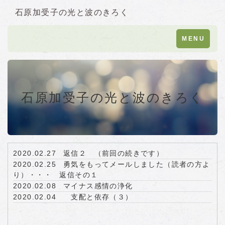
石原加受子の光と波のきろく
Toggle
MENU
navigation
石原加受子の光と波のきろく
2020.02.27
返信２ （前回の続きです）
2020.02.25
勇気をもってメールしました（読者の方よ
り）・・・ 返信その１
2020.02.08
マイナス感情の浄化
2020.02.04
支配と依存（３）