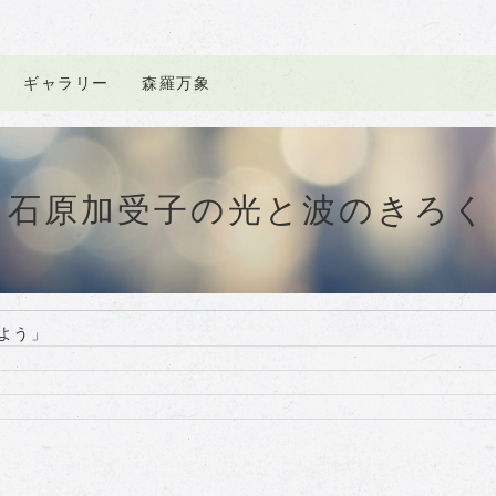
ギャラリー
森羅万象
石原加受子の光と波のきろく
よう」