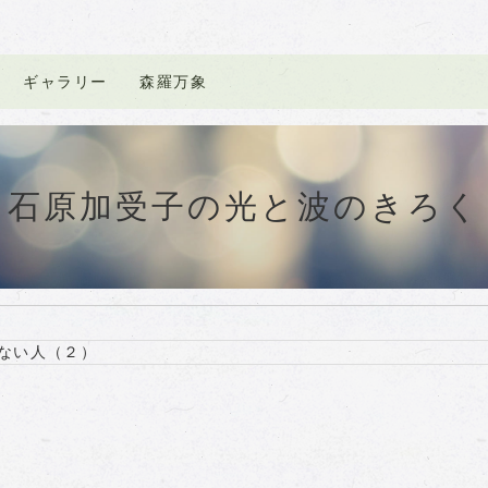
ギャラリー
森羅万象
石原加受子の光と波のきろく
ない人（２）