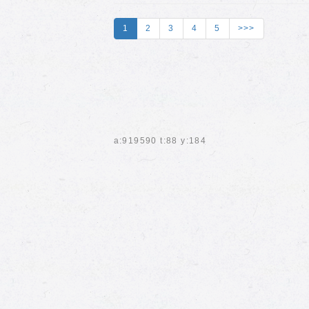
1
2
3
4
5
>>>
a:919590 t:88 y:184