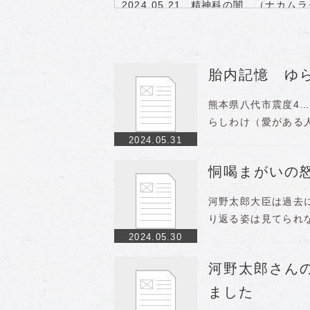
2024.05.21
精神科の闇 （ナカムラ
2024.05.21
世界史最大のホロコース
2024.05.21
河野太郎、図星を突かれて
2024.05.20
【内海聡】生き残りたい
2024.05.20
【ゆっくり解説】壊滅す
胎内記憶 ゆ
2024.05.20
ファイザーの内部告発 
2024.05.15
シェディングの経験談…
熊本県八代市震度4…http
2024.05.14
7回接種の死亡者が増加
らしわけ（愛がある
2024.05.31
恫喝まがいの
河野太郎大臣は過去
り返る姿は見てられないhtt
2024.05.30
河野太郎さん
ました