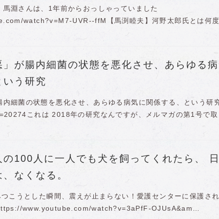
、馬淵さんは、1年前からおっしゃっていました
utube.com/watch?v=M7-UVR--ffM【馬渕睦夫】河野太郎氏とは何
悪」が腸内細菌の状態を悪化させ、あらゆる病
という研究
腸内細菌の状態を悪化させ、あらゆる病気に関係する、という研
.net/?p=20274これは 2018年の研究なんですが、メルマガの第1号で
の100人に一人でも犬を飼ってくれたら、 
は、なくなる。
噛みつこうとした瞬間、震えが止まらない！愛護センターに保護さ
s://www.youtube.com/watch?v=3aPfF-OJUsA&am…