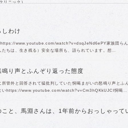
クリニック）
ト
「次の方、質問どうぞ」
人必聴
る世界
らしわけ
ファイザー社バイアル瓶の最大3分の1が酸化グラフェンを含有
…放射能被曝症状と似ている
s://www.youtube.com/watch?v=dsqJeNd6ePY家族団ら
 接種から100日以内に死んでいる
人たちは、生き残る）安全な場所も、語られています。想…
怒鳴り声とふんぞり返った態度
に所管外と回答されて猛批判していた恫喝まがいの怒鳴り声とふ
ps://www.youtube.com/watch?v=Cm3hQKkUJCI恫喝…
のこと、馬淵さんは、1年前からおっしゃって