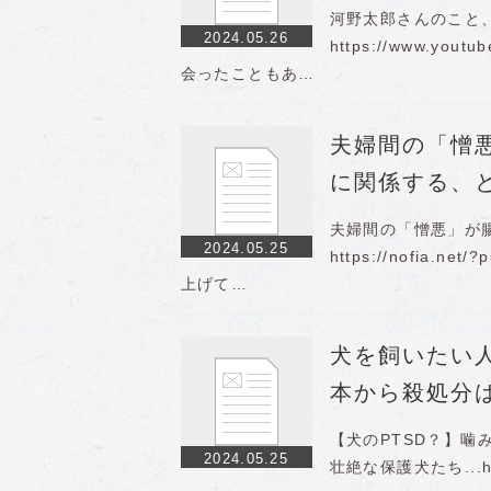
河野太郎さんのこと
2024.05.26
https://www.yo
会ったこともあ…
夫婦間の「憎
に関係する、
夫婦間の「憎悪」が
2024.05.25
https://nofia
上げて…
犬を飼いたい人
本から殺処分
【犬のPTSD？】
2024.05.25
壮絶な保護犬たち...http