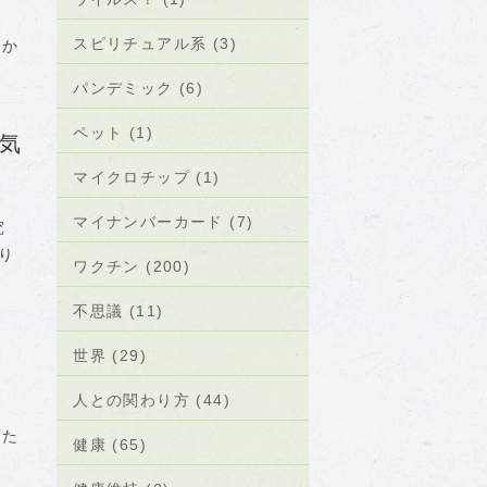
スピリチュアル系 (3)
度か
パンデミック (6)
ペット (1)
気
マイクロチップ (1)
マイナンバーカード (7)
究
取り
ワクチン (200)
不思議 (11)
日
世界 (29)
人との関わり方 (44)
れた
健康 (65)