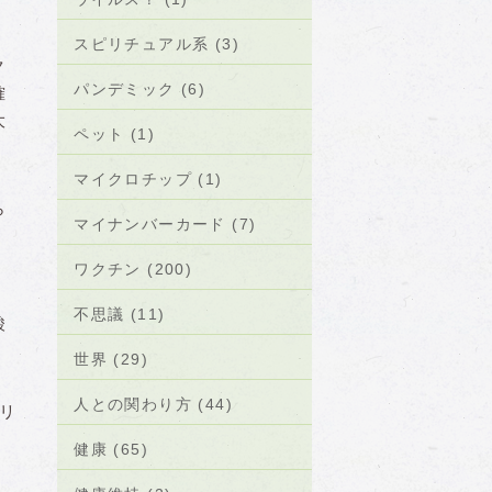
スピリチュアル系 (3)
ク
パンデミック (6)
確
大
ペット (1)
マイクロチップ (1)
ら
マイナンバーカード (7)
ワクチン (200)
不思議 (11)
酸
世界 (29)
人との関わり方 (44)
リ
健康 (65)