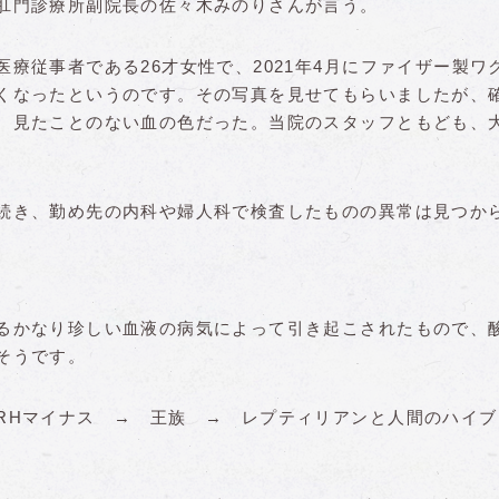
肛門診療所副院長の佐々木みのりさんが言う。
療従事者である26才女性で、2021年4月にファイザー製ワ
くなったというのです。その写真を見せてもらいましたが、
、見たことのない血の色だった。当院のスタッフともども、
続き、勤め先の内科や婦人科で検査したものの異常は見つか
るかなり珍しい血液の病気によって引き起こされたもので、
そうです。
RHマイナス → 王族 → レプティリアンと人間のハイブ
。