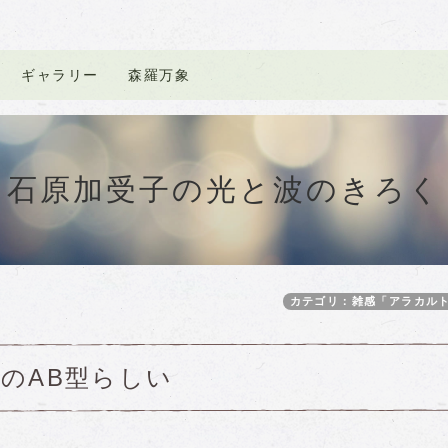
ギャラリー
森羅万象
石原加受子の光と波のきろく
カテゴリ：雑感「アラカル
のAB型らしい